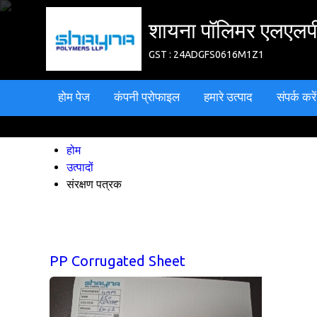
शायना पॉलिमर एलएलप
GST : 24ADGFS0616M1Z1
होम पेज
कंपनी प्रोफाइल
हमारे उत्पाद
संपर्क करें
होम
उत्पादों
संरक्षण पत्रक
PP Corrugated Sheet