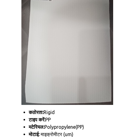
कठोरता:
Rigid
टाइप करें:
PP
मटेरियल:
Polypropylene(PP)
मोटाई:
माइक्रोमीटर (um)