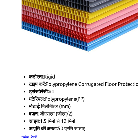
कठोरता:
Rigid
टाइप करें:
Polypropylene Corrugated Floor Protecti
ट्रांसपेरेंसी:
no
मटेरियल:
Polypropylene(PP)
मोटाई:
मिलीमीटर (mm)
वज़न:
जीएसएम (जीएम/2)
साइज:
1.5 मिमी से 12 मिमी
आपूर्ति की क्षमता:
50 प्रति सप्ताह
जांच भेजें